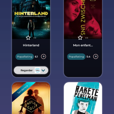
--
--
Hinterland
Mon enfant...
PopaRating
6.1
PopaRating
5.4
Regarder
Tendance