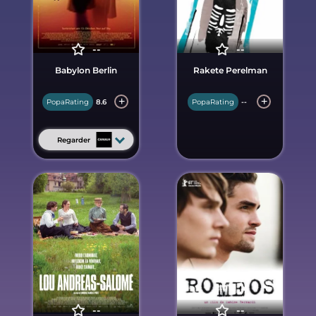
--
--
Babylon Berlin
Rakete Perelman
PopaRating
8.6
PopaRating
--
Regarder
--
--