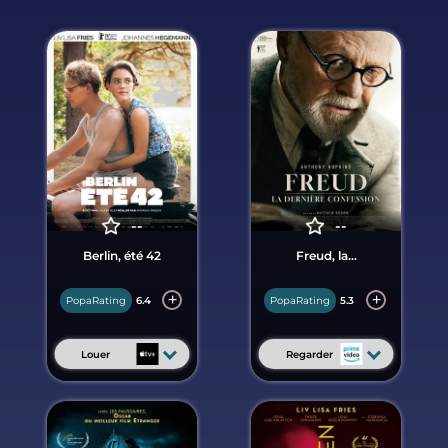
--
--
Berlin, été 42
Freud, la...
PopaRating
6.4
PopaRating
5.3
Louer
Regarder