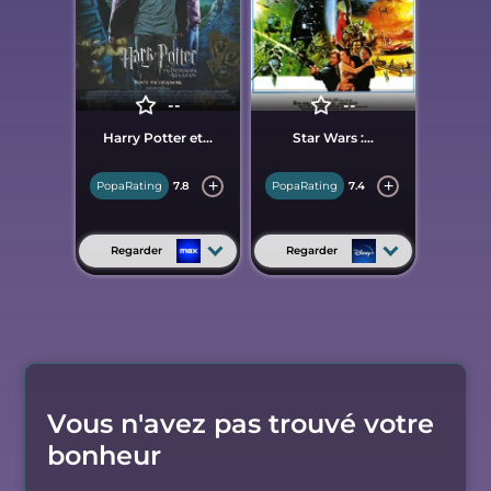
--
--
Harry Potter et...
Star Wars :...
PopaRating
7.8
PopaRating
7.4
Regarder
Regarder
Vous n'avez pas trouvé votre
bonheur