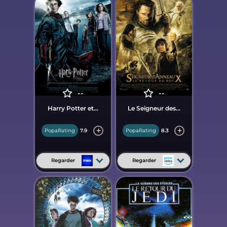
--
--
Harry Potter et...
Le Seigneur des...
PopaRating
7.9
PopaRating
8.3
Regarder
Regarder