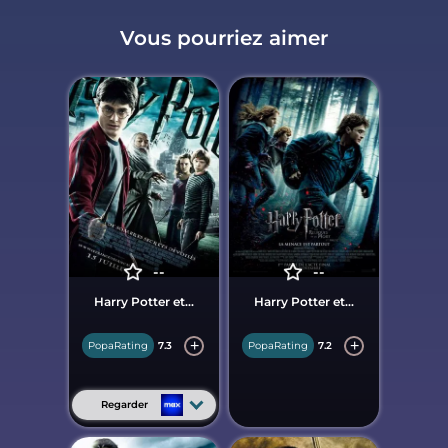
Vous pourriez aimer
--
--
Harry Potter et...
Harry Potter et...
PopaRating
7.3
PopaRating
7.2
Regarder