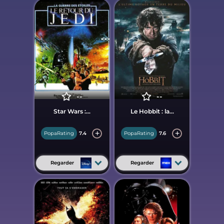
--
--
Star Wars :...
Le Hobbit : la...
PopaRating
7.4
PopaRating
7.6
Regarder
Regarder