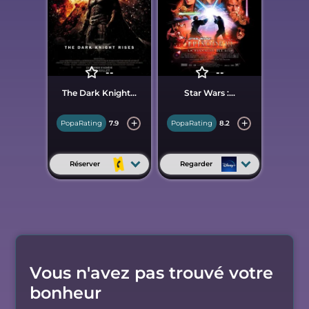
--
--
The Dark Knight...
Star Wars :...
PopaRating
7.9
PopaRating
8.2
Réserver
Regarder
Vous n'avez pas trouvé votre
bonheur