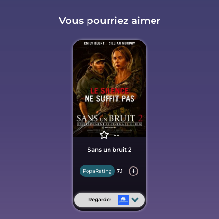
Vous pourriez aimer
--
Sans un bruit 2
PopaRating
7.1
Regarder