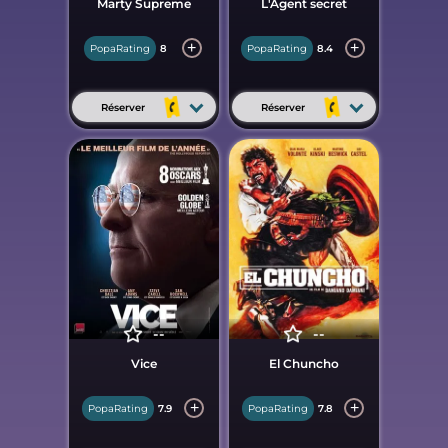
Marty Supreme
L'Agent secret
PopaRating
8
PopaRating
8.4
Réserver
Réserver
--
--
Vice
El Chuncho
PopaRating
7.9
PopaRating
7.8