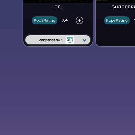
LE FIL
FAUTE DE P
7.4
PopaRating
PopaRating
Regarder sur