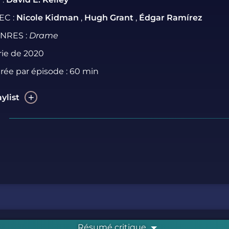
EC :
Nicole Kidman
,
Hugh Grant
,
Édgar Ramírez
NRES :
Drame
rie de 2020
rée par épisode : 60 min
aylist
Résumé critique