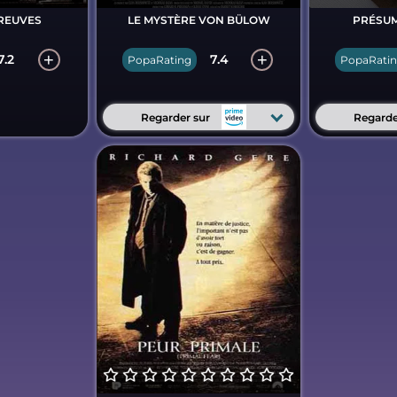
REUVES
LE MYSTÈRE VON BÜLOW
PRÉSUM
7.2
7.4
PopaRating
PopaRati
Regarder sur
Regarde