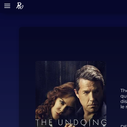
Th
qu
di
le
DE