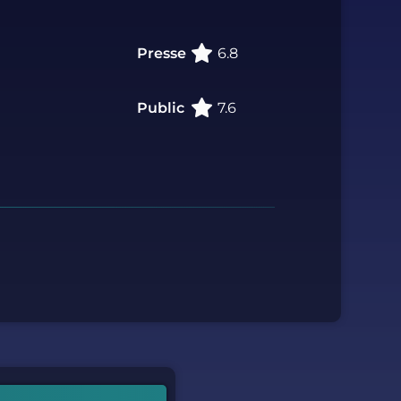
Presse
6.8
Public
7.6