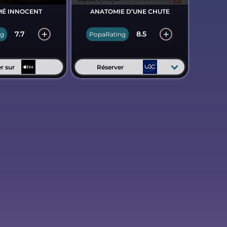
É INNOCENT
ANATOMIE D’UNE CHUTE
7.7
8.5
ng
PopaRating
r sur
Réserver