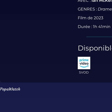
AVEC :
Ian McKe
GENRES :
Drame, 
Film de 2023
Durée : 1h 41min
Disponibl
SVOD
PopaWatch