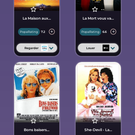
--
--
La Maison aux...
La Mort vous va...
PopaRating
7.2
PopaRating
6.6
Regarder
Louer
--
--
Bons baisers...
She-Devil - La...