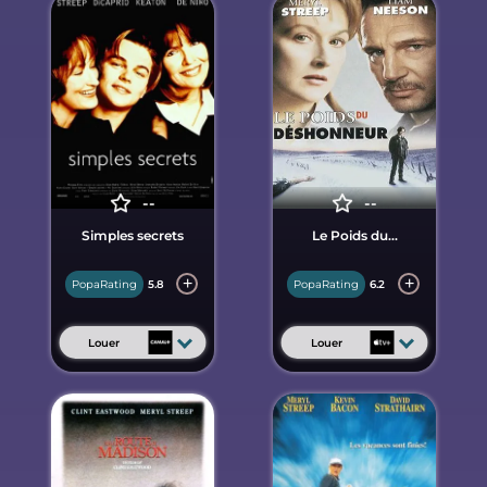
--
--
Simples secrets
Le Poids du...
PopaRating
5.8
PopaRating
6.2
Louer
Louer