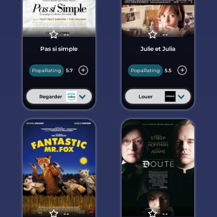
--
--
Pas si simple
Julie et Julia
PopaRating
5.7
PopaRating
5.5
Regarder
Louer
--
--