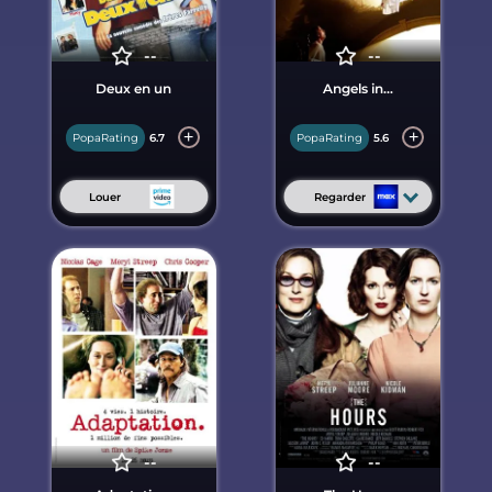
--
--
Deux en un
Angels in...
PopaRating
6.7
PopaRating
5.6
Louer
Regarder
--
--