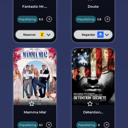
Fantastic Mr....
Doute
PopaRating
8.5
PopaRating
5.8
Réserver
Regarder
--
--
Mamma Mia!
Détention...
PopaRating
6.1
PopaRating
6