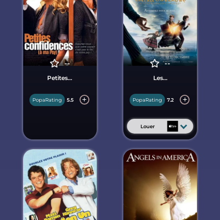
--
--
Petites...
Les...
PopaRating
5.5
PopaRating
7.2
Louer